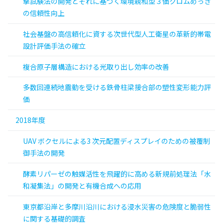
撃試験法の開発とそれに基づく環境親和型３価クロムめっき
の信頼性向上
社会基盤の高信頼化に資する次世代型人工衛星の革新的帯電
設計評価手法の確立
複合原子層構造における光取り出し効率の改善
多数回連続地震動を受ける鉄骨柱梁接合部の塑性変形能力評
価
2018年度
UAV ボクセルによる3 次元配置ディスプレイのための被覆制
御手法の開発
酵素リパーゼの触媒活性を飛躍的に高める新規前処理法「水
和凝集法」の開発と有機合成への応用
東京都沿岸と多摩川沿川における浸水災害の危険度と脆弱性
に関する基礎的調査