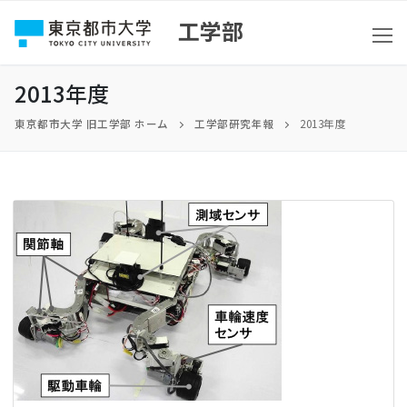
コ
工学部
ン
テ
ン
2013年度
ツ
東京都市大学 旧工学部 ホーム
工学部研究年報
2013年度
へ
ス
キ
ッ
プ