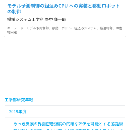
モデル予測制御の組込みCPU への実装と移動ロボット
の制御
機械システム工学科 野中 謙一郎
キーワード：モデル予測制御、移動ロボット、組込みシステム、最適制御、障害
物回避
工学部研究年報
2019年度
めっき皮膜の界面密着強度の的確な評価を可能とする落錘衝