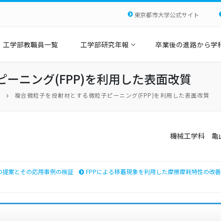
東京都市大学公式サイト
工学部教職員一覧
工学部研究年報
卒業後の進路から学
ーニング(FPP)を利用した表面改質
度
複合微粒子を投射材とする微粒子ピーニング(FPP)を利用した表面改質
機械工学科 亀
の提案とその応用事例の検証
FPPによる移着現象を利用した摩擦摩耗特性の改善