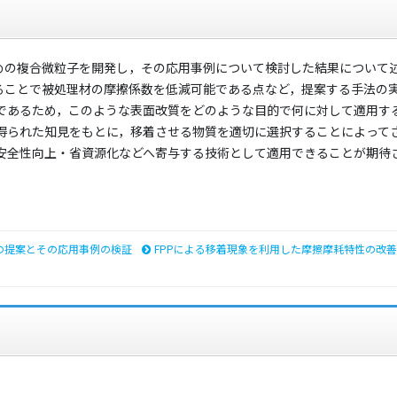
ための複合微粒子を開発し，その応用事例について検討した結果について
せることで被処理材の摩擦係数を低減可能である点など，提案する手法の
であるため，このような表面改質をどのような目的で何に対して適用す
得られた知見をもとに，移着させる物質を適切に選択することによって
安全性向上・省資源化などへ寄与する技術として適用できることが期待
の提案とその応用事例の検証
FPPによる移着現象を利用した摩擦摩耗特性の改善