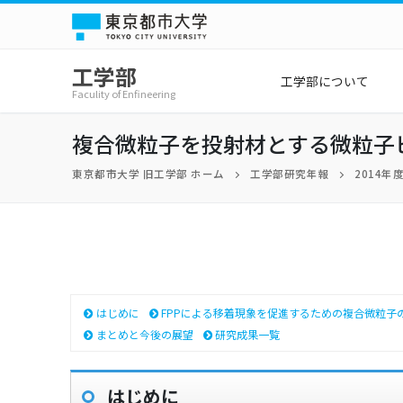
コ
ン
テ
工学部
工学部について
ン
Faculity of Enfineering
ツ
へ
複合微粒子を投射材とする微粒子ピ
ス
東京都市大学 旧工学部 ホーム
工学部研究年報
2014年
キ
ッ
プ
はじめに
FPPによる移着現象を促進するための複合微粒子
まとめと今後の展望
研究成果一覧
はじめに