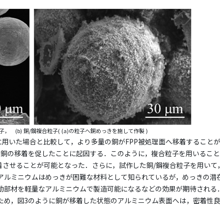
子， (b) 銅/鋼複合粒子( (a)の粒子へ銅めっきを施して作製 )
Pに用いた場合と比較して，より多量の銅がFPP被処理面へ移着すること
，銅の移着を促したことに起因する．このように，複合粒子を用いること
着させることが可能となった．さらに，試作した銅/鋼複合粒子を用いて
アルミニウムはめっきが困難な材料として知られているが，めっきの潜
動部材を軽量なアルミニウムで製造可能になるなどの効果が期待される
ため，図3のように銅が移着した状態のアルミニウム表面へは，密着性