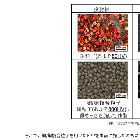
図3 複合粒子を用
そこで，銅/鋼複合粒子を用いたFPPを事前に施したのち