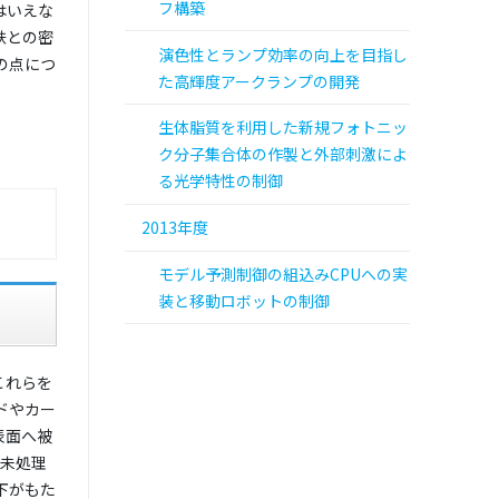
フ構築
はいえな
鉄との密
演色性とランプ効率の向上を目指し
の点につ
た高輝度アークランプの開発
生体脂質を利用した新規フォトニッ
ク分子集合体の作製と外部刺激によ
る光学特性の制御
2013年度
モデル予測制御の組込みCPUへの実
装と移動ロボットの制御
これらを
ドやカー
表面へ被
り未処理
下がもた