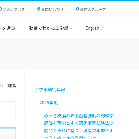
交通アクセス
お問い合わせ
都市大グループ
科を選ぶ
動画でわかる工学部
English
山 雄高
工学部研究年報
2019年度
めっき皮膜の界面密着強度の的確な
評価を可能とする落錘衝撃試験法の
開発とそれに基づく環境親和型３価
クロムめっきの信頼性向上