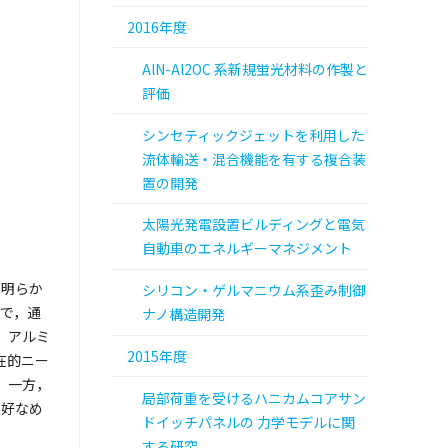
2016年度
AlN-Al2OC 系新規蛍光材料の作製と
評価
シンセティックジェットを利用した
流体輸送・混合機能を有する複合装
置の開発
太陽光発電設置ビルディングと電気
自動車のエネルギーマネジメント
が明らか
シリコン・ゲルマニウム系歪み制御
で，通
ナノ構造開発
，アルミ
2015年度
在的ニー
．一方，
局部荷重を受けるハニカムコアサン
良好なめ
ドイッチパネルの 力学モデルに関
する研究