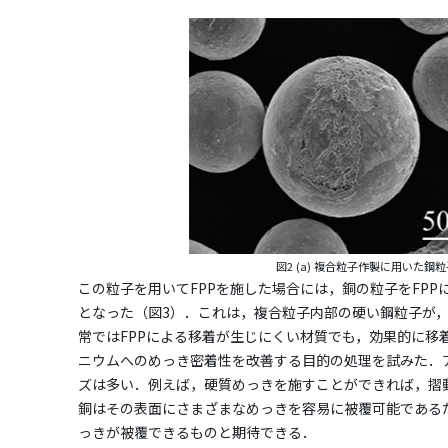
図2 (a) 複合粒子作製に用いた鋼粒
この粒子を用いてFPPを施した場合には，銅の粒子をFP
となった（図3）．これは，複合粒子内部の硬い鋼粒子が
常ではFPPによる移着が生じにくい材質でも，効果的に移
ニウムへのめっき密着性を改善する目的の処理を試みた．
ズは多い．例えば，硬質めっきを施すことができれば，摺
銅はその表面にさまざまなめっきを容易に被覆可能である
っきが被覆できるものと期待できる．