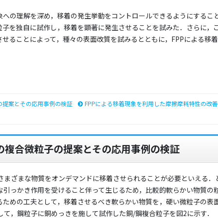
現象への理解を深め，移着の発生挙動をコントロールできるようにするこ
微粒子を独自に試作し，移着を顕著に発生させることを試みた．さらに，
させることによって，種々の表面改質を試みるとともに，FPPによる移
．
の提案とその応用事例の検証
FPPによる移着現象を利用した摩擦摩耗特性の改善
めの複合微粒子の提案とその応用事例の検証
さまざまな物質をオンデマンドに移着させられることが必要といえる．
な引っかき作用を受けること伴って生じるため，比較的軟らかい物質の
するための工夫として，移着させるべき軟らかい物質を，硬い微粒子の表
して，鋼粒子に銅めっきを施して試作した銅/鋼複合粒子を図2に示す．