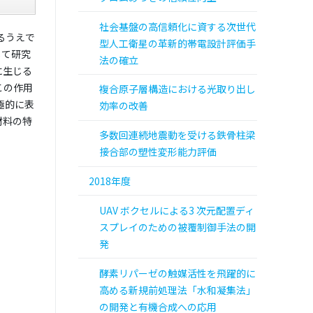
社会基盤の高信頼化に資する次世代
るうえで
型人工衛星の革新的帯電設計評価手
して研究
法の確立
に生じる
この作用
複合原子層構造における光取り出し
極的に表
効率の改善
材料の特
多数回連続地震動を受ける鉄骨柱梁
接合部の塑性変形能力評価
2018年度
UAV ボクセルによる3 次元配置ディ
スプレイのための被覆制御手法の開
発
酵素リパーゼの触媒活性を飛躍的に
高める新規前処理法「水和凝集法」
の開発と有機合成への応用