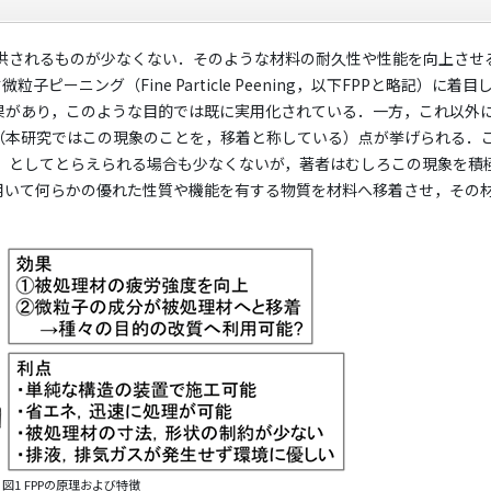
供されるものが少なくない．そのような材料の耐久性や性能を向上させ
ーニング（Fine Particle Peening，以下FPPと略記）に着目
効果があり，このような目的では既に実用化されている．一方，これ以外
る（本研究ではこの現象のことを，移着と称している）点が挙げられる．
）としてとらえられる場合も少なくないが，著者はむしろこの現象を積
を用いて何らかの優れた性質や機能を有する物質を材料へ移着させ，その
図1 FPPの原理および特徴