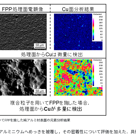
いてFPPを施した純アルミ材表面の元素分析結果
にアルミニウムへめっきを被覆し，その密着性について評価を加えた．具