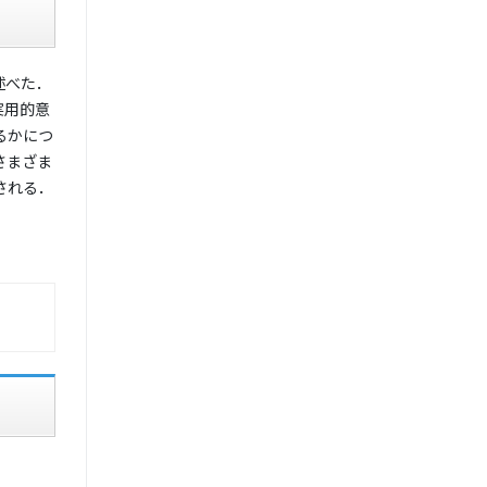
述べた．
実用的意
るかにつ
さまざま
される．