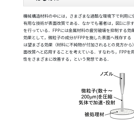
機械構造材料の中には，さまざまな過酷な環境下で利用に
有用な技術が表面改質である．なかでも著者は，図1に示す微粒子ピ
を行っている．FPPには金属材料の疲労破壊を抑制する
効果として，微粒子の成分がFPPを施した表面へ残存す
は望まざる効果（材料に不純物が付加されるとの見方から
面改質へと応用することを考えている．すなわち，FPP
性をさまざまに改善する，という発想である．