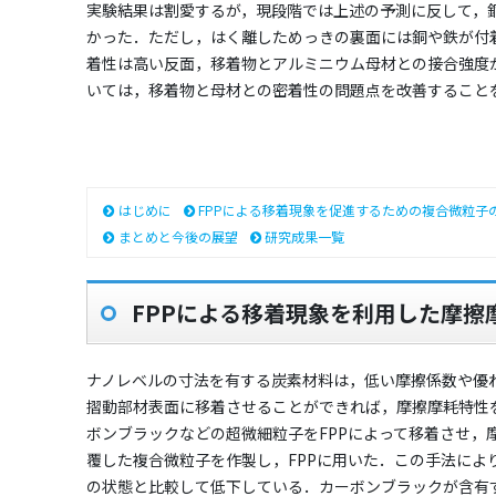
実験結果は割愛するが，現段階では上述の予測に反して，
かった．ただし，はく離しためっきの裏面には銅や鉄が付
着性は高い反面，移着物とアルミニウム母材との接合強度
いては，移着物と母材との密着性の問題点を改善すること
はじめに
FPPによる移着現象を促進するための複合微粒子
まとめと今後の展望
研究成果一覧
FPPによる移着現象を利用した摩擦
ナノレベルの寸法を有する炭素材料は，低い摩擦係数や優
摺動部材表面に移着させることができれば，摩擦摩耗特性
ボンブラックなどの超微細粒子をFPPによって移着させ
覆した複合微粒子を作製し，FPPに用いた．この手法によ
の状態と比較して低下している．カーボンブラックが含有