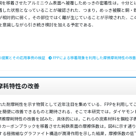
銅を移着させたアルミニウム表面へ被覆しためっきの密着性は，十分と
着した状態となっていることが確認された．つまり，めっき被膜と銅・
が相対的に弱く，その部位ではく離が生じていることが示唆された．こ
を意識しながら引き続き検討を加える予定である．
の提案とその応用事例の検証
FPPによる移着現象を利用した摩擦摩耗特性の改善
摩耗特性の改善
れた耐摩耗性を示す物質として近年注目を集めている．FPPを利用して
を簡便に改善できるものと期待される．そこで本研究では，ダイヤモン
，摩擦摩耗特性の改善を試みた．具体的には，これらの炭素材料を鋼粒子
りカーボンブラックを移着させた純鉄表面の摩擦係数は，図4に示す通
する極微細なグラファイト構造が潤滑作用を示した結果，摩擦係数の低