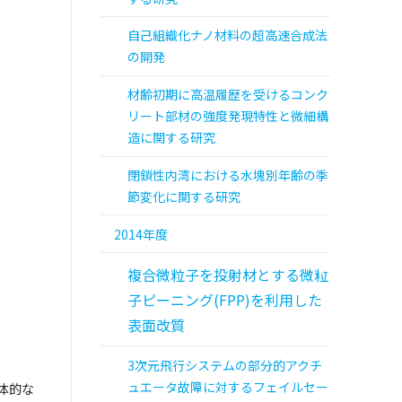
自己組織化ナノ材料の超高速合成法
の開発
材齢初期に高温履歴を受けるコンク
リート部材の強度発現特性と微細構
造に関する研究
閉鎖性内湾における水塊別年齢の季
節変化に関する研究
2014年度
複合微粒子を投射材とする微粒
子ピーニング(FPP)を利用した
表面改質
3次元飛行システムの部分的アクチ
ュエータ故障に対するフェイルセー
体的な