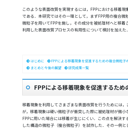
このような表面改質を実現するには，FPPにおける移着
である．本研究ではその一環として，まずFPP用の複合
微粒子を用いてFPPを施し，その成分を被処理材へと移着
利用した表面改質プロセスの有用性について検討を加えた
はじめに
FPPによる移着現象を促進するための複合微粒子
まとめと今後の展望
研究成果一覧
FPPによる移着現象を促進するた
移着現象を利用してさまざまな表面改質を行うためには，
が，移着現象は硬い微粒子が衝突した際に被処理材が微小
FPPに用いた場合には移着が生じにくい．この点を解決
した構造の微粒子（複合微粒子）を試作した．その一例と